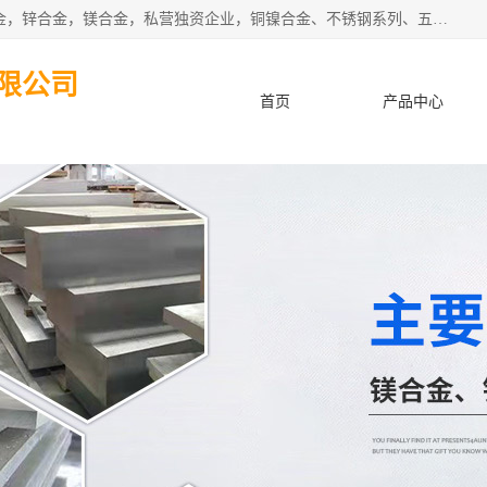
本公司坐落于中国广东省东莞市,长期批发供应铜合金，铝合金，锌合金，镁合金，私营独资企业，铜镍合金、不锈钢系列、五金冲压材料、进口金属材料、钨钢、高速钢、白钢刀、铝系列材料、铝镁合金、锰钢片等，启越是一家经国家相关部门批准注册的企业。公司以雄厚的实力、合理的厂家、优良的服务与多家企业建立了长期的合作关系。欢迎前来参观、考察、洽谈业务。 金属材料...,欢迎惠顾！
限公司
首页
产品中心