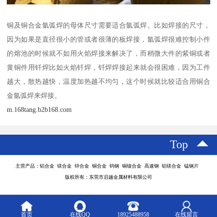
铜及铜合金氩弧焊的母体尺寸需要适合氩弧焊。比如焊接的尺寸，
因为如果是直径很小的管或者很薄的板焊接，氩弧焊很难控制小件
的熔池的时候就不如用火焰焊接来解决了，而稍微大件的紫铜或者
黄铜件用钎焊比如火焰钎焊，钎焊焊接起来就会很困难，因为工件
越大，散热越快，温度加热越不均匀，这个时候就比较适合用铜合
金氩弧焊来焊接。
m.168tang.b2b168.com
Top
主营产品：铝合金 镁合金 锌合金 铜合金 钨钢 铜镍合金 高速钢 铝镁合金 锰钢片
版权所有：东莞市启越金属材料有限公司
首页
在线QQ
18925488958
在线留言