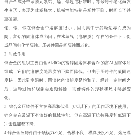
当合金成分中杂质元素铅、镉、锡超过标准时，导致铸件老化而发
生变形，表现为体积胀大，机械性能特别是塑性下降，时间长了甚
至破裂。
铅、锡、镉在锌合金中溶解度很小，因而集中于晶粒边界而成为
阴，富铝的固溶体成为阳，在水蒸气（电解质）存在的条件下，促
成晶间电化学腐蚀。压铸件因晶间腐蚀而老化。
2. 时效作用
锌合金的组织主要由含Al和Cu的富锌固溶体和含Zn的富Al固溶体所
组成，它们的溶解度随温度的下降而降低。但由于压铸件的凝固速
度快，因此到室温时，固溶体的溶解度是饱和了。经过一定时间之
后，这种过饱和现象会逐渐解除，而使铸件的形状和尺寸略起变
化。
3. 锌合金压铸件不宜在高温和低温（0℃以下）的工作环境下使用。
锌合金在常温下有较好的机械性能。但在高温下抗拉强度和低温下
冲击性能都下降。
4.锌合金压铸件由于锁模力不足、合模不良、模具强度不足、熔汤温