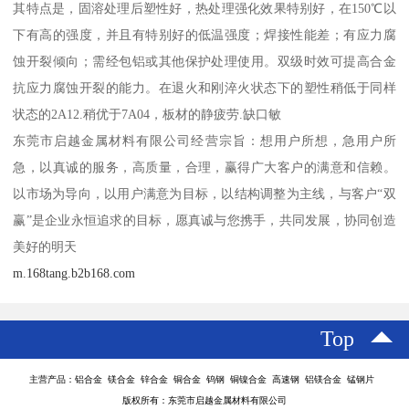
其特点是，固溶处理后塑性好，热处理强化效果特别好，在150℃以
下有高的强度，并且有特别好的低温强度；焊接性能差；有应力腐
蚀开裂倾向；需经包铝或其他保护处理使用。双级时效可提高合金
抗应力腐蚀开裂的能力。在退火和刚淬火状态下的塑性稍低于同样
状态的2A12.稍优于7A04，板材的静疲劳.缺口敏
东莞市启越金属材料有限公司经营宗旨：想用户所想，急用户所
急，以真诚的服务，高质量，合理，赢得广大客户的满意和信赖。
以市场为导向，以用户满意为目标，以结构调整为主线，与客户“双
赢”是企业永恒追求的目标，愿真诚与您携手，共同发展，协同创造
美好的明天
m.168tang.b2b168.com
Top
主营产品：铝合金 镁合金 锌合金 铜合金 钨钢 铜镍合金 高速钢 铝镁合金 锰钢片
版权所有：东莞市启越金属材料有限公司