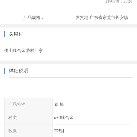
浏览次数：
251
次
产品规格：
发货地:
广东省东莞市长安镇
关键词
佛山钛合金带材厂家
详细说明
产品特性
卷.棒
种类
α+β钛合金
粒度
常规目