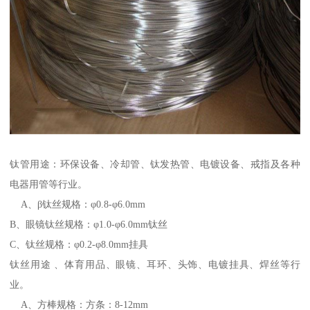
钛管用途：环保设备、冷却管、钛发热管、电镀设备、戒指及各种
电器用管等行业。
A、β钛丝规格：φ0.8-φ6.0mm
B、眼镜钛丝规格：φ1.0-φ6.0mm钛丝
C、钛丝规格：φ0.2-φ8.0mm挂具
钛丝用途 、体育用品、眼镜、耳环、头饰、电镀挂具、焊丝等行
业。
A、方棒规格：方条：8-12mm