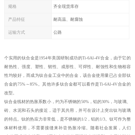
规格
齐全现货库存
产品特征
耐高温、耐腐蚀
运输方式
公路
个实用的钛合金是1954年美国研制成功的Ti-6Al-4V合金，由于它的
耐热性、强度、塑性、韧性、成形性、可焊性、耐蚀性和生物相容
性均较好，而成为钛合金工业中的合金，该合金使用量已占全部钛
合金的75%～85%。其他许多钛合金都可以看作是Ti-6Al-4V合金的
改型。
钛合金线材的热胀系数小，约为不锈钢的50%，铝的30%，与玻璃、
砖、水泥和石头的接近，适于其共用，并可在设计上突出钛与玻璃
的特点。钛的热应力非常低，是不锈钢的1/2，铝的1/3。钛可作为整
体材料使用，不需要接缝来补尝热胀冷缩。随着社会发展，人们