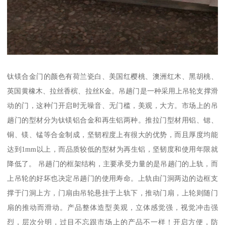
钛镁合金门的颜色有荷兰瓷白、美国红樱桃、澳洲红木、黑胡桃、
英国黄橡木、拉丝香槟、拉丝K金。吊趟门是一种采用上吊轮支撑滑
动的门，这种门开启时无噪音、无门槛，美观，大方。市场上的吊
趟门的型材分为钛镁铝合金和再生铝两种。推拉门型材用铝、锶、
铜、镁、锰等合金制成，坚韧程度上有很大的优势，而且厚度均能
达到1mm以上，而品质较低的型材为再生铝，坚韧度和使用年限就
降低了。 吊趟门的框架结构，主要承受力量的是吊趟门的上轨，而
上吊轮的好坏也决定吊趟门的使用寿命。上轨由门洞两边的边框支
撑于门洞上方，门扇由吊轮悬挂于上轨下，推动门扇，上轮则随门
扇的推动而滑动。产品整体造型美观，立体感觉强，视觉冲击强
烈，层次分明，过目不忘跟市场上的产品不一样！开启方便，防