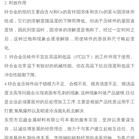
2. 时效作用
锌合金的组织主要由含Al和Cu的富锌固溶体和含Zn的富Al固溶体所
组成，它们的溶解度随温度的下降而降低。但由于压铸件的凝固速
度快，因此到室温时，固溶体的溶解度是饱和了。经过一定时间之
后，这种过饱和现象会逐渐解除，而使铸件的形状和尺寸略起变
化。
3. 锌合金压铸件不宜在高温和低温（0℃以下）的工作环境下使用。
锌合金在常温下有较好的机械性能。但在高温下抗拉强度和低温下
冲击性能都下降。
4.锌合金压铸件由于锁模力不足、合模不良、模具强度不足、熔汤温
度太高等问题会出现表面有毛刺的现象,这种现象叫做产品披锋,往往
是企业必须要面对的后处理加工工序.主要是根据产品性质运用手工
打磨,氢氧爆炸以及昭凌冷冻抛丸机去解决.
东莞市启越金属材料有限公司本着的服务宗旨，坚持以质量谋生
存，以诚信博发展的经营理念，致力于与客户建立起相互信任、共
同发展的长期伙伴关系。凭借铜铝材料经营的丰富经验，为客户提