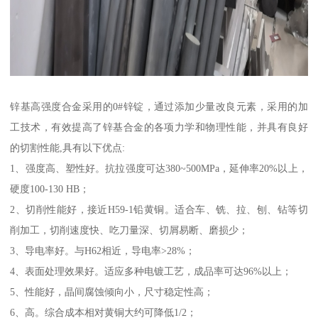
锌基高强度合金采用的0#锌锭，通过添加少量改良元素，采用的加
工技术，有效提高了锌基合金的各项力学和物理性能，并具有良好
的切割性能,具有以下优点:
1、强度高、塑性好。抗拉强度可达380~500MPa，延伸率20%以上，
硬度100-130 HB；
2、切削性能好，接近H59-1铅黄铜。适合车、铣、拉、刨、钻等切
削加工，切削速度快、吃刀量深、切屑易断、磨损少；
3、导电率好。与H62相近，导电率>28%；
4、表面处理效果好。适应多种电镀工艺，成品率可达96%以上；
5、性能好，晶间腐蚀倾向小，尺寸稳定性高；
6、高。综合成本相对黄铜大约可降低1/2；