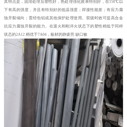
其特点是，固溶处理后塑性好，热处理强化效果特别好，在150℃以
下有高的强度，并且有特别好的低温强度；焊接性能差；有应力腐
蚀开裂倾向；需经包铝或其他保护处理使用。双级时效可提高合金
抗应力腐蚀开裂的能力。在退火和刚淬火状态下的塑性稍低于同样
状态的2A12.稍优于7A04，板材的静疲劳.缺口敏