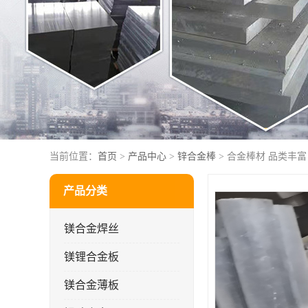
当前位置：
首页
>
产品中心
>
锌合金棒
> 合金棒材 品类丰
产品分类
镁合金焊丝
镁锂合金板
镁合金薄板