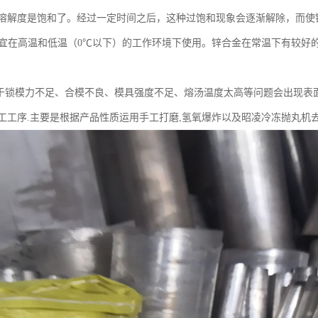
溶解度是饱和了。经过一定时间之后，这种过饱和现象会逐渐解除，而使
件不宜在高温和低温（0℃以下）的工作环境下使用。锌合金在常温下有较
由于锁模力不足、合模不良、模具强度不足、熔汤温度太高等问题会出现表
工工序.主要是根据产品性质运用手工打磨,氢氧爆炸以及昭凌冷冻抛丸机去