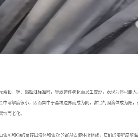
元素铅、镉、锡超过标准时，导致铸件老化而发生变形，表现为体积胀大
金中溶解度很小，因而集中于晶粒边界而成为阴，富铝的固溶体成为阳，
腐蚀而老化。
由含Al和Cu的富锌固溶体和含Zn的富Al固溶体所组成，它们的溶解度