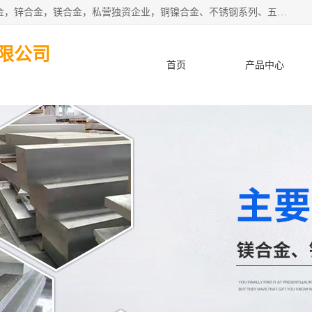
本公司坐落于中国广东省东莞市,长期批发供应铜合金，铝合金，锌合金，镁合金，私营独资企业，铜镍合金、不锈钢系列、五金冲压材料、进口金属材料、钨钢、高速钢、白钢刀、铝系列材料、铝镁合金、锰钢片等，启越是一家经国家相关部门批准注册的企业。公司以雄厚的实力、合理的厂家、优良的服务与多家企业建立了长期的合作关系。欢迎前来参观、考察、洽谈业务。 金属材料...,欢迎惠顾！
限公司
首页
产品中心