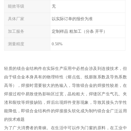
能效等级
无
具体厂家
以实际订单的报价为准
加工服务
定制样品 粗加工（分条 开平）
测量精度
0.50%
轻质的镁合金结构件在实际生产应用中必然会涉及到连接技术，但
由于镁合金本身具有的物理特性（熔点低、线膨胀系数及导热系数
高等），焊接时需要较大的热输入，导致镁合金的焊接性较差，在
焊接过程中易致使热影响区过宽，晶粒粗大，焊缝区产生气孔、夹
渣和裂纹等焊接缺陷，焊后出现焊件变形现象，导致其接头力学性
能降低，即镁合金结构件的焊接接头软化成为制约镁合金广泛运用
的技术难题
为了广大消费者的青睐。在生活中可以作为门窗的原料，在工业中