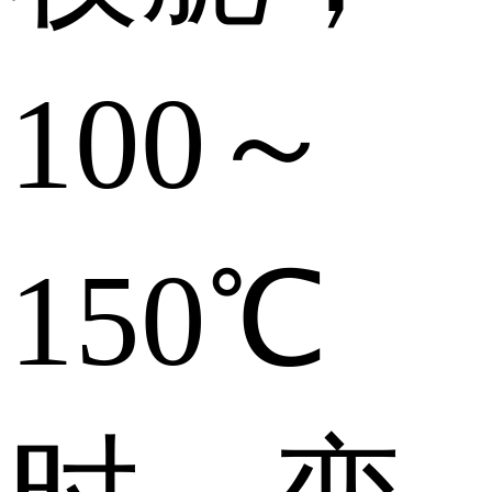
100～
150℃