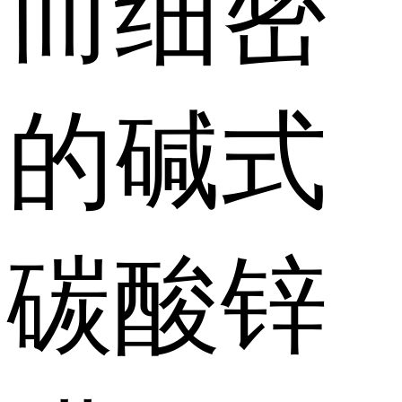
而细密
的碱式
碳酸锌