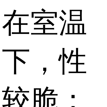
在室温
下，性
较脆；