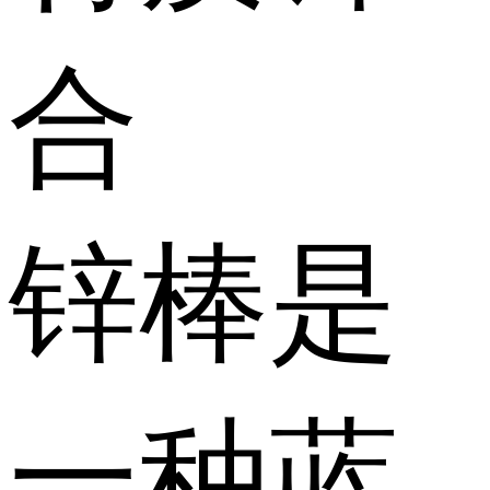
合
锌棒是
一种蓝