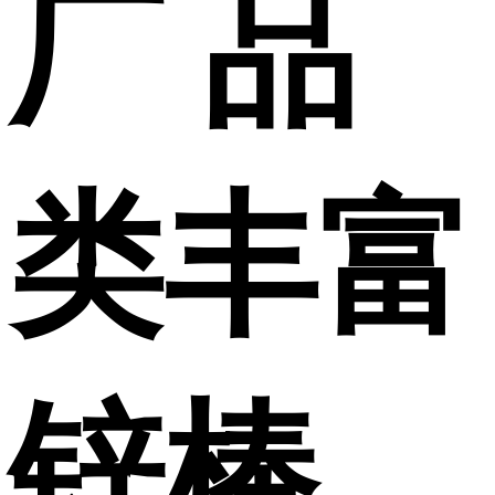
厂 品
类丰富
锌棒