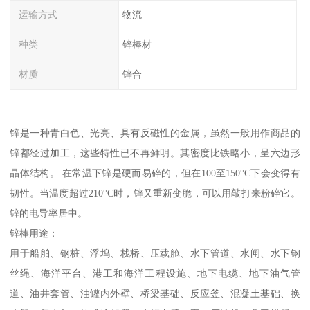
运输方式
物流
种类
锌棒材
材质
锌合
锌是一种青白色、光亮、具有反磁性的金属，虽然一般用作商品的
锌都经过加工，这些特性已不再鲜明。其密度比铁略小，呈六边形
晶体结构。 在常温下锌是硬而易碎的，但在100至150°C下会变得有
韧性。当温度超过210°C时，锌又重新变脆，可以用敲打来粉碎它。
锌的电导率居中。
锌棒用途：
用于船舶、钢桩、浮坞、栈桥、压载舱、水下管道、水闸、水下钢
丝绳、海洋平台、港工和海洋工程设施、地下电缆、地下油气管
道、油井套管、油罐内外壁、桥梁基础、反应釜、混凝土基础、换