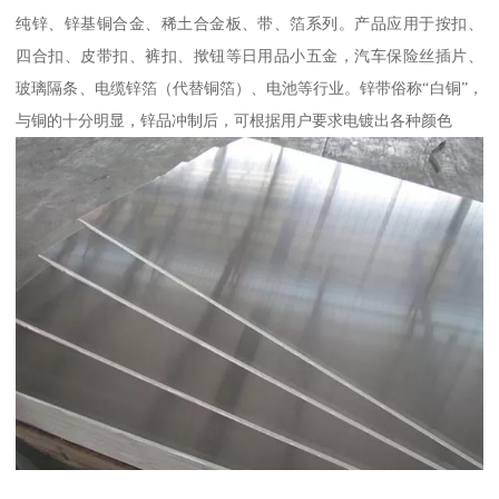
纯锌、锌基铜合金、稀土合金板、带、箔系列。产品应用于按扣、
四合扣、皮带扣、裤扣、揿钮等日用品小五金，汽车保险丝插片、
玻璃隔条、电缆锌箔（代替铜箔）、电池等行业。锌带俗称“白铜”，
与铜的十分明显，锌品冲制后，可根据用户要求电镀出各种颜色