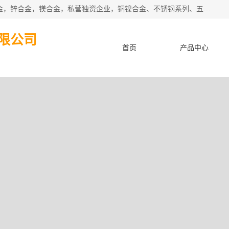
本公司坐落于中国广东省东莞市,长期批发供应铜合金，铝合金，锌合金，镁合金，私营独资企业，铜镍合金、不锈钢系列、五金冲压材料、进口金属材料、钨钢、高速钢、白钢刀、铝系列材料、铝镁合金、锰钢片等，启越是一家经国家相关部门批准注册的企业。公司以雄厚的实力、合理的厂家、优良的服务与多家企业建立了长期的合作关系。欢迎前来参观、考察、洽谈业务。 金属材料...,欢迎惠顾！
限公司
首页
产品中心