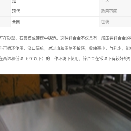
是
工艺
现代
适用范围
全国
包装
可在砂型、石膏模或硬模中铸造。这种锌合金不仅具有一般压铸锌合金的
料可循环使用，浇口简单，对过热和重熔不敏感，收缩率小，气孔少，能
在高温和低温（0℃以下）的工作环境下使用。锌合金在常温下有较好的