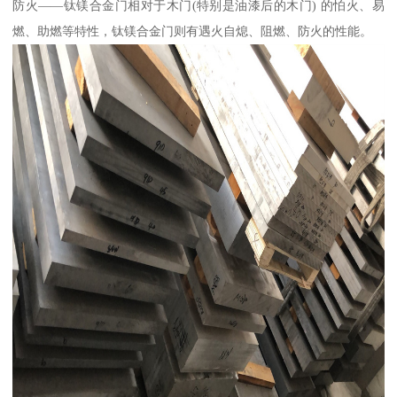
防火——钛镁合金门相对于木门(特别是油漆后的木门) 的怕火、易
燃、助燃等特性，钛镁合金门则有遇火自熄、阻燃、防火的性能。