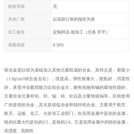
能效等级
无
具体厂家
以实际订单的报价为准
加工服务
定制样品 粗加工（分条 开平）
测量精度
0.50%
镁合金是以镁为基础加入其他元素组成的合金。其特点是：密度小
（1.8g/cm3镁合金左右），强度高，弹性模量大，散热好，消震性
好，承受冲击载荷能力比铝合金大，耐有机物和碱的腐蚀性能好。
主要合金元素有铝、锌、锰、铈、钍以及少量锆或镉等。目前使用
广的是镁铝合金，其次是镁锰合金和镁锌锆合金。主要用于航空、
航天、运输、化工、火箭等工业部门。在实用金属中是轻的金属，
镁的比重大约是铝的2/3，是铁的1/4。它是实用金属中的轻的金属，
高强度、高刚性