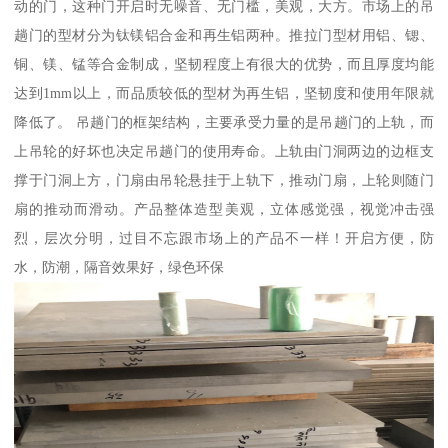
动的门，这种门开启时无噪音、无门槛，美观，大方。市场上的吊
趟门的型材分为钛镁铝合金和再生铝两种。推拉门型材用铝、锶、
铜、镁、锰等合金制成，坚韧程度上有很大的优势，而且厚度均能
达到1mm以上，而品质较低的型材为再生铝，坚韧度和使用年限就
降低了。 吊趟门的框架结构，主要承受力量的是吊趟门的上轨，而
上吊轮的好坏也决定吊趟门的使用寿命。上轨由门洞两边的边框支
撑于门洞上方，门扇由吊轮悬挂于上轨下，推动门扇，上轮则随门
扇的推动而滑动。产品整体造型美观，立体感觉强，视觉冲击强
烈，层次分明，过目不忘跟市场上的产品不一样！开启方便，防
水，防潮，隔音效果好，绿色环保