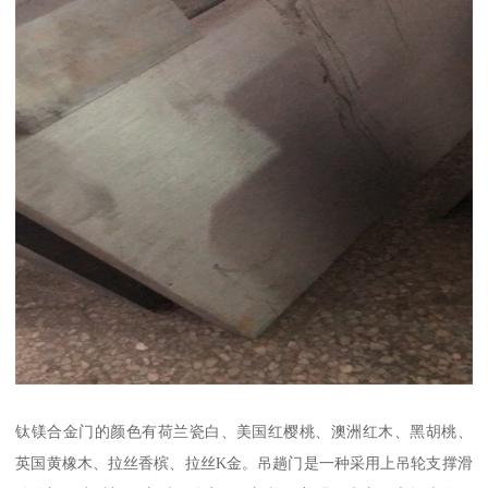
钛镁合金门的颜色有荷兰瓷白、美国红樱桃、澳洲红木、黑胡桃、
英国黄橡木、拉丝香槟、拉丝K金。吊趟门是一种采用上吊轮支撑滑