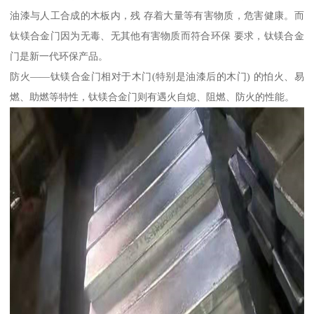
油漆与人工合成的木板内，残 存着大量等有害物质，危害健康。而
钛镁合金门因为无毒、无其他有害物质而符合环保 要求，钛镁合金
门是新一代环保产品。
防火——钛镁合金门相对于木门(特别是油漆后的木门) 的怕火、易
燃、助燃等特性，钛镁合金门则有遇火自熄、阻燃、防火的性能。