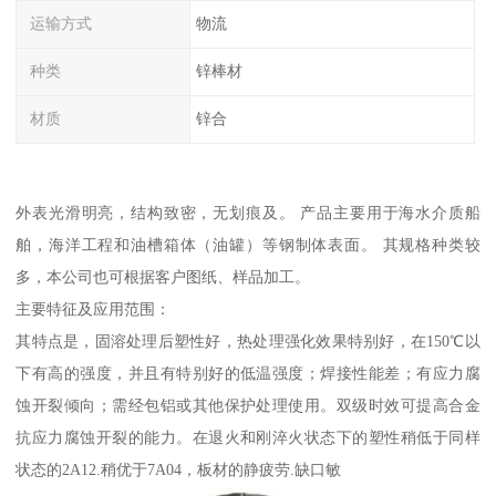
运输方式
物流
种类
锌棒材
材质
锌合
外表光滑明亮，结构致密，无划痕及。 产品主要用于海水介质船
舶，海洋工程和油槽箱体（油罐）等钢制体表面。 其规格种类较
多，本公司也可根据客户图纸、样品加工。
主要特征及应用范围：
其特点是，固溶处理后塑性好，热处理强化效果特别好，在150℃以
下有高的强度，并且有特别好的低温强度；焊接性能差；有应力腐
蚀开裂倾向；需经包铝或其他保护处理使用。双级时效可提高合金
抗应力腐蚀开裂的能力。在退火和刚淬火状态下的塑性稍低于同样
状态的2A12.稍优于7A04，板材的静疲劳.缺口敏