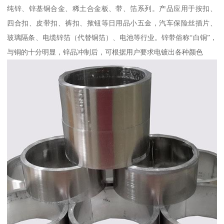
纯锌、锌基铜合金、稀土合金板、带、箔系列。产品应用于按扣、
四合扣、皮带扣、裤扣、揿钮等日用品小五金，汽车保险丝插片、
玻璃隔条、电缆锌箔（代替铜箔）、电池等行业。锌带俗称“白铜”，
与铜的十分明显，锌品冲制后，可根据用户要求电镀出各种颜色