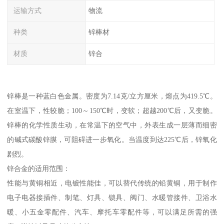
运输方式
物流
种类
锌棒材
材质
锌合
锌棒是一种蓝白色金属。密度为7.14克/立方厘米，熔点为419.5℃。
在室温下，性较脆；100～150℃时，变软；超越200℃后，又变脆。
锌棒的化学性质生动，在常温下的空气中，外表生成一层薄而细密
的碱式碳酸锌膜，可阻碍进一步氧化。当温度到达225℃后，锌氧化
剧烈。
锌合金的适用范围：
性能与黄铜相近，电镀性能佳，可以替代传统的铅黄铜，用于制作
电子电器接插件、制笔、灯具、锁具、阀门、水暖管接件、卫浴水
暖、小五金零配件、汽车、摩托车零配件等，可以满足所需的强