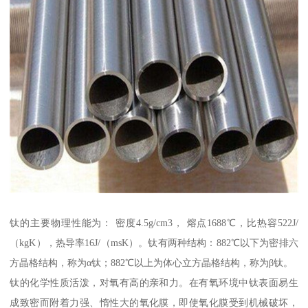
钛的主要物理性能为： 密度4.5g/cm3， 熔点1688℃，比热容522J/
（kgK），热导率16J/（msK）。钛有两种结构：882℃以下为密排六
方晶格结构，称为α钛；882℃以上为体心立方晶格结构，称为β钛。
钛的化学性质活泼，对氧有高的亲和力。在有氧环境中钛表面易生
成致密而附着力强、惰性大的氧化膜，即使氧化膜受到机械破坏，