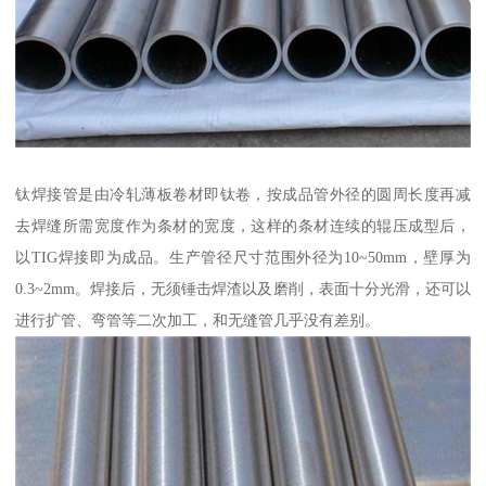
钛焊接管是由冷轧薄板卷材即钛卷，按成品管外径的圆周长度再减
去焊缝所需宽度作为条材的宽度，这样的条材连续的辊压成型后，
以TIG焊接即为成品。生产管径尺寸范围外径为10~50mm，壁厚为
0.3~2mm。焊接后，无须锤击焊渣以及磨削，表面十分光滑，还可以
进行扩管、弯管等二次加工，和无缝管几乎没有差别。