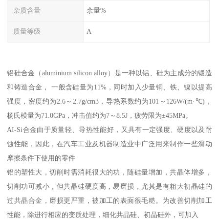
杂质含量
余量%
质量等级
A
铝硅合金（aluminium silicon alloy）是一种以铝、硅为主成分的锻造
和铸造合金， 一般含硅量为11%，同时加入少量铜、铁、镍以提高
强度，密度约为2.6～2.7g/cm3，导热系数约为101～126W/(m·℃)，
杨氏模量为71.0GPa，冲击值约为7～8.5J，疲劳限为±45MPa。
AI-Si合金由于质量轻、导热性能好，又具有一定强度、硬度以及耐
蚀性能，因此，在汽车工业及机器制造业中广泛用来制作一些滑动
摩擦条件下使用的零件
铝的塑性大，切削时需消耗很大的功，随硅量增加，共晶体增多，
切削功可减小，但共晶硅硬度高，易磨损，尤其是有粗大初晶硅的
过共晶合金，磨损更严重，被加工的表面很毛糙。为改善切削加工
性能，除进行相应的变质处理，细化共晶硅、初晶硅外，可加入