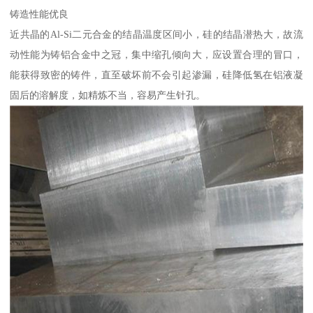
铸造性能优良
近共晶的Al-Si二元合金的结晶温度区间小，硅的结晶潜热大，故流
动性能为铸铝合金中之冠，集中缩孔倾向大，应设置合理的冒口，
能获得致密的铸件，直至破坏前不会引起渗漏，硅降低氢在铝液凝
固后的溶解度，如精炼不当，容易产生针孔。