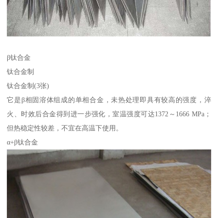
β钛合金
钛合金制
钛合金制(3张)
它是β相固溶体组成的单相合金，未热处理即具有较高的强度，淬
火、时效后合金得到进一步强化，室温强度可达1372～1666 MPa；
但热稳定性较差，不宜在高温下使用。
α+β钛合金