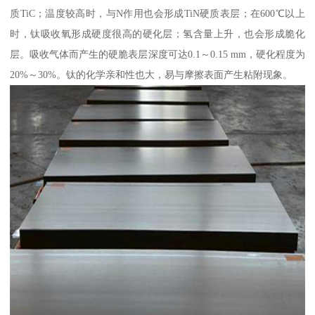
质TiC；温度较高时，与N作用也会形成TiN硬质表层；在600℃以上
时，钛吸收氧形成硬度很高的硬化层；氢含量上升，也会形成脆化
层。吸收气体而产生的硬脆表层深度可达0.1～0.15 mm，硬化程度为
20%～30%。钛的化学亲和性也大，易与摩擦表面产生粘附现象。