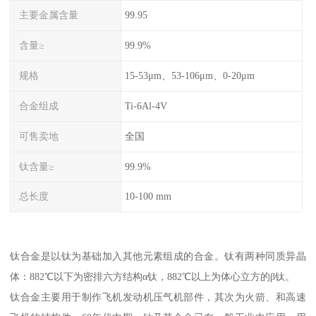
主要金属含量
99.95
含量≥
99.9%
规格
15-53μm、53-106μm、0-20μm
合金组成
Ti-6Al-4V
可售卖地
全国
钛含量≥
99.9%
总长度
10-100 mm
钛合金是以钛为基础加入其他元素组成的合金。钛有两种同质异晶
体：882℃以下为密排六方结构α钛，882℃以上为体心立方的β钛。
钛合金主要用于制作飞机发动机压气机部件，其次为火箭、和高速