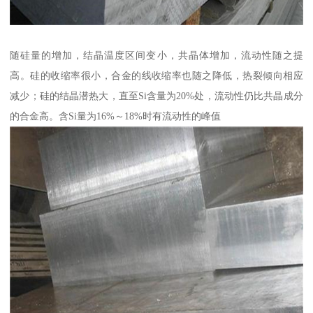
随硅量的增加，结晶温度区间变小，共晶体增加，流动性随之提
高。硅的收缩率很小，合金的线收缩率也随之降低，热裂倾向相应
减少；硅的结晶潜热大，直至Si含量为20%处，流动性仍比共晶成分
的合金高。含Si量为16%～18%时有流动性的峰值