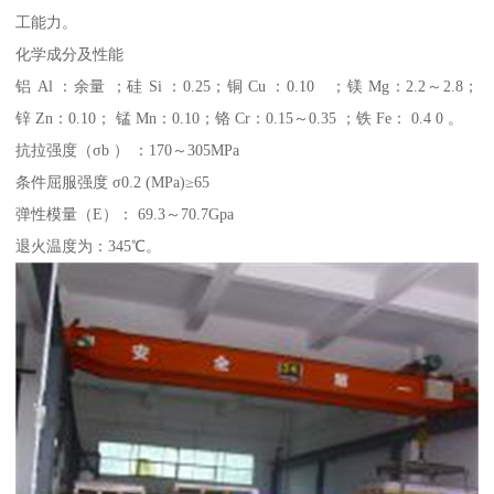
工能力。
化学成分及性能
铝 Al ：余量 ；硅 Si ：0.25；铜 Cu ：0.10 ；镁 Mg：2.2～2.8；
锌 Zn：0.10； 锰 Mn：0.10；铬 Cr：0.15～0.35 ；铁 Fe： 0.4 0 。
抗拉强度（σb ） ：170～305MPa
条件屈服强度 σ0.2 (MPa)≥65
弹性模量（E）： 69.3～70.7Gpa
退火温度为：345℃。