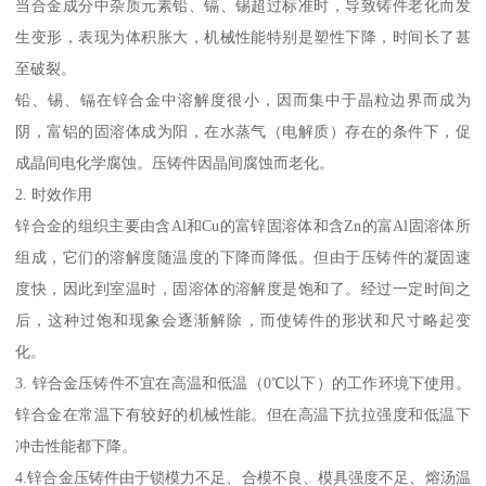
当合金成分中杂质元素铅、镉、锡超过标准时，导致铸件老化而发
生变形，表现为体积胀大，机械性能特别是塑性下降，时间长了甚
至破裂。
铅、锡、镉在锌合金中溶解度很小，因而集中于晶粒边界而成为
阴，富铝的固溶体成为阳，在水蒸气（电解质）存在的条件下，促
成晶间电化学腐蚀。压铸件因晶间腐蚀而老化。
2. 时效作用
锌合金的组织主要由含Al和Cu的富锌固溶体和含Zn的富Al固溶体所
组成，它们的溶解度随温度的下降而降低。但由于压铸件的凝固速
度快，因此到室温时，固溶体的溶解度是饱和了。经过一定时间之
后，这种过饱和现象会逐渐解除，而使铸件的形状和尺寸略起变
化。
3. 锌合金压铸件不宜在高温和低温（0℃以下）的工作环境下使用。
锌合金在常温下有较好的机械性能。但在高温下抗拉强度和低温下
冲击性能都下降。
4.锌合金压铸件由于锁模力不足、合模不良、模具强度不足、熔汤温