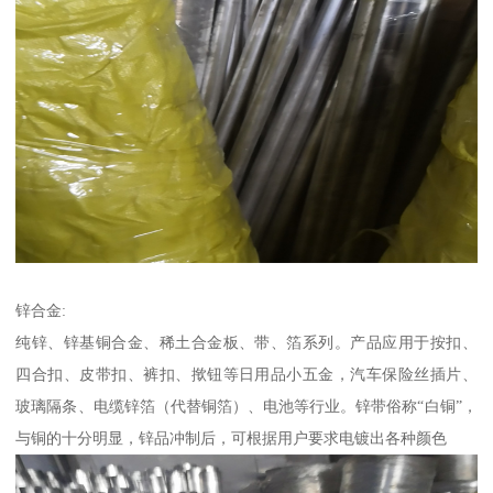
锌合金:
纯锌、锌基铜合金、稀土合金板、带、箔系列。产品应用于按扣、
四合扣、皮带扣、裤扣、揿钮等日用品小五金，汽车保险丝插片、
玻璃隔条、电缆锌箔（代替铜箔）、电池等行业。锌带俗称“白铜”，
与铜的十分明显，锌品冲制后，可根据用户要求电镀出各种颜色