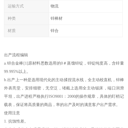
运输方式
物流
种类
锌棒材
材质
锌合
出产流程编辑
a.锌合金棒[1]原材料悉数选用的0＃蒸馏锌锭，锌锭纯度高，含锌量
99.995%以上。
b.出产上一种是选用现代化的主动揉捏流水线，全主动校直机，锌棒
外表亮堂，安排细密，无空泛，堵截上选用全主动锯床，端口润滑
平坦，出产进程严格执行ISO9001：2000的操作规章，具体的盯梢记
载表，保证将高质量的商品，率的出产及时的满意客户出产需求。
使用注意
1. 抗蚀性差。