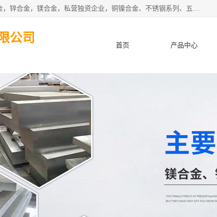
本公司坐落于中国广东省东莞市,长期批发供应铜合金，铝合金，锌合金，镁合金，私营独资企业，铜镍合金、不锈钢系列、五金冲压材料、进口金属材料、钨钢、高速钢、白钢刀、铝系列材料、铝镁合金、锰钢片等，启越是一家经国家相关部门批准注册的企业。公司以雄厚的实力、合理的厂家、优良的服务与多家企业建立了长期的合作关系。欢迎前来参观、考察、洽谈业务。 金属材料...,欢迎惠顾！
限公司
首页
产品中心