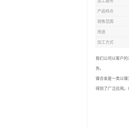
加工服务
钛合金线材
产品特点
钛合金带材
销售范围
用途
加工方式
我们公司以客户的
务。
镍合金是一类以镍
得到了广泛应用。