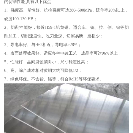
的切割性能,具有以下优点:
1、强度高、塑性好。抗拉强度可达380~500MPa，延伸率20%以上，
硬度100-130 HB；
2、切削性能好，接近H59-1铅黄铜。适合车、铣、拉、刨、钻等切
削加工，切削速度快、吃刀量深、切屑易断、磨损少；
3、导电率好。与H62相近，导电率>28%；
4、表面处理效果好。适应多种电镀工艺，成品率可达96%以上；
5、性能好，晶间腐蚀倾向小，尺寸稳定性高；
6、高。综合成本相对黄铜大约可降低1/2；
7、绿色环保。不含铅、镉等，符合RoHS等环保要求。