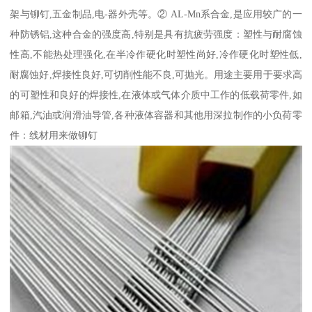
架与铆钉,五金制品,电-器外壳等。② AL-Mn系合金,是应用较广的一
种防锈铝,这种合金的强度高,特别是具有抗疲劳强度：塑性与耐腐蚀
性高,不能热处理强化,在半冷作硬化时塑性尚好,冷作硬化时塑性低,
耐腐蚀好,焊接性良好,可切削性能不良,可抛光。用途主要用于要求高
的可塑性和良好的焊接性,在液体或气体介质中工作的低载荷零件,如
邮箱,汽油或润滑油导管,各种液体容器和其他用深拉制作的小负荷零
件：线材用来做铆钉