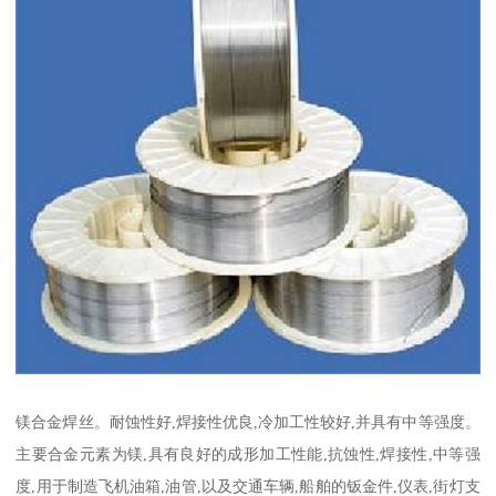
镁合金焊丝。耐蚀性好,焊接性优良,冷加工性较好,并具有中等强度。
主要合金元素为镁,具有良好的成形加工性能,抗蚀性,焊接性,中等强
度,用于制造飞机油箱,油管,以及交通车辆,船舶的钣金件,仪表,街灯支