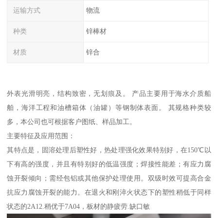
运输方式
物流
种类
锌棒材
材质
锌合
外表光滑明亮，结构致密，无划痕及。 产品主要用于海水介质船
舶，海洋工程和油槽箱体（油罐）等钢制体表面。 其规格种类较
多，本公司也可根据客户图纸、样品加工。
主要特征及应用范围：
其特点是，固溶处理后塑性好，热处理强化效果特别好，在150℃以
下有高的强度，并且有特别好的低温强度；焊接性能差；有应力腐
蚀开裂倾向；需经包铝或其他保护处理使用。双级时效可提高合金
抗应力腐蚀开裂的能力。在退火和刚淬火状态下的塑性稍低于同样
状态的2A12.稍优于7A04，板材的静疲劳.缺口敏