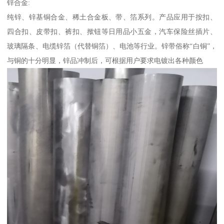
锌合金:
纯锌、锌基铜合金、稀土合金板、带、箔系列。产品应用于按扣、
四合扣、皮带扣、裤扣、揿钮等日用品小五金，汽车保险丝插片、
玻璃隔条、电缆锌箔（代替铜箔）、电池等行业。锌带俗称“白铜”，
与铜的十分明显，锌品冲制后，可根据用户要求电镀出各种颜色