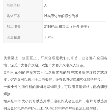
能效等级
无
具体厂家
以实际订单的报价为准
加工服务
定制样品 粗加工（分条 开平）
测量精度
0.50%
质量至上，信誉至上，厂家合理是我们的宗旨，业务遍布全国各
地，深受广大客户欢迎。欢迎广大客户来电来人洽谈。
黄铜和紫铜的焊接方式可以选用常规的钎焊或者熔焊焊接方式焊
接，熔焊又可以选用手工电弧焊，还有氩弧焊接和气体保护焊接。
一般小件的薄件料的黄铜与紫铜焊接，可以用黄铜焊丝，配合硼砂
焊接。
如果是中等大小的可以选用手工电弧焊或者氩弧焊，电焊可以选用
铜合金的电焊条WEWELDING461的铜焊条焊接直流反接焊接。