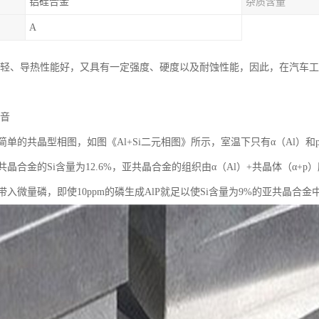
铝硅合金
杂质含量
A
于质量轻、导热性能好，又具有一定强度、硬度以及耐蚀性能，因此，在汽
语音
单的共晶型相图，如图《Al+Si二元相图》所示，室温下只有α（Al）和p
晶合金的Si含量为12.6%，亚共晶合金的组织由α（Al）+共晶体（α+p
入微量磷，即使10ppm的磷生成AlP就足以使Si含量为9%的亚共晶