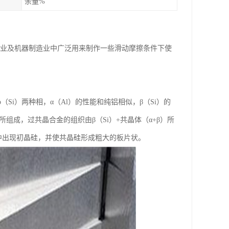
余量%
车工业及机器制造业中广泛用来制作一些滑动摩擦条件下使
（Si）两种相，α（Al）的性能和纯铝相似，β（Si）的
）所组成，过共晶合金的组织由β（Si）+共晶体（α+β）所
合金中出现初晶硅，并使共晶硅形成粗大的板片状。