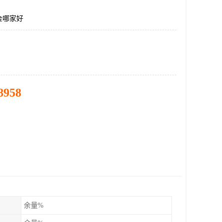
金哪家好
8958
余量%