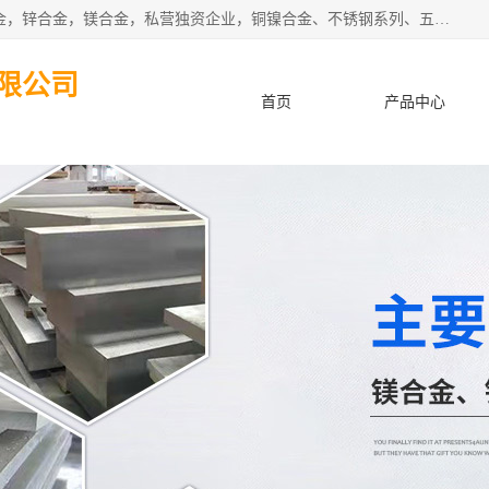
本公司坐落于中国广东省东莞市,长期批发供应铜合金，铝合金，锌合金，镁合金，私营独资企业，铜镍合金、不锈钢系列、五金冲压材料、进口金属材料、钨钢、高速钢、白钢刀、铝系列材料、铝镁合金、锰钢片等，启越是一家经国家相关部门批准注册的企业。公司以雄厚的实力、合理的厂家、优良的服务与多家企业建立了长期的合作关系。欢迎前来参观、考察、洽谈业务。 金属材料...,欢迎惠顾！
限公司
首页
产品中心