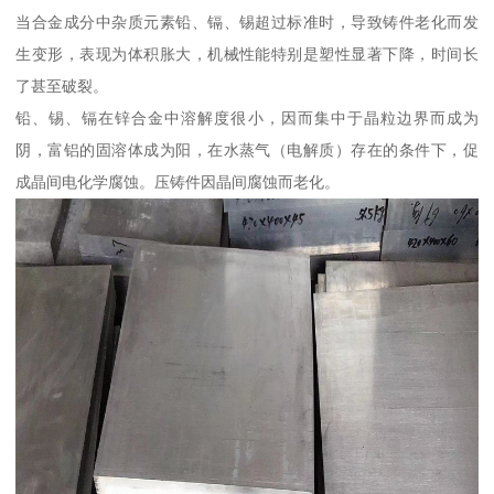
当合金成分中杂质元素铅、镉、锡超过标准时，导致铸件老化而发
生变形，表现为体积胀大，机械性能特别是塑性显著下降，时间长
了甚至破裂。
铅、锡、镉在锌合金中溶解度很小，因而集中于晶粒边界而成为
阴，富铝的固溶体成为阳，在水蒸气（电解质）存在的条件下，促
成晶间电化学腐蚀。压铸件因晶间腐蚀而老化。