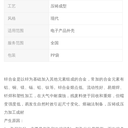
工艺
压铸成型
风格
现代
适用范围
电子产品外壳
服务范围
全国
包装
PP袋
锌合金是以锌为基础加入其他元素组成的合金，常加的合金元素有
铝、铜、镁、镉、铅、钛等。锌合金熔点低、流动性好、易熔焊、
钎焊和塑性加工，在大气中耐腐蚀，残废料便于回收和重熔，但蠕
变强度低，易发生自然时效引起尺寸变化。熔融法制备，压铸或压
力加工成材
产生原因：