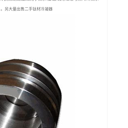
多层 。另大量出售二手钛材冷凝器