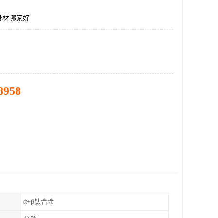
带材哪家好
8958
α+β钛合金