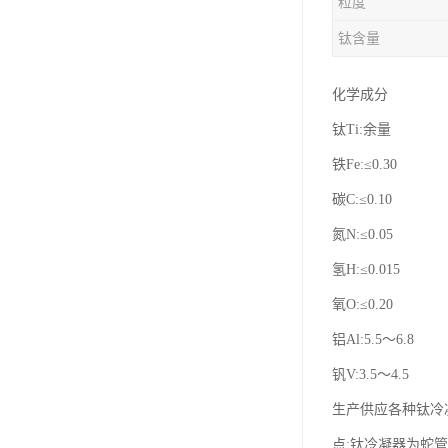
粒度
钛合金线材
钛含量
钛合金带材
化学成分
钛Ti:余量
铁Fe:≤0.30
碳C:≤0.10
氮N:≤0.05
氢H:≤0.015
氧O:≤0.20
铝Al:5.5～6.8
钒V:3.5～4.5
生产供应各种钛冷凝
点:钛冷凝器为蛇管