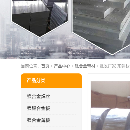
当前位置：
首页
>
产品中心
>
钛合金带材
> 批发厂家 东莞
产品分类
镁合金焊丝
镁锂合金板
镁合金薄板