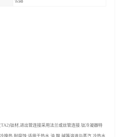
公路
TA2)钛材,进出管连接采用法兰或丝管连接.钛冷凝器特
冷换热,耐腐蚀;适用于热水.油.酸.碱等溶液与蒸汽.冷热水