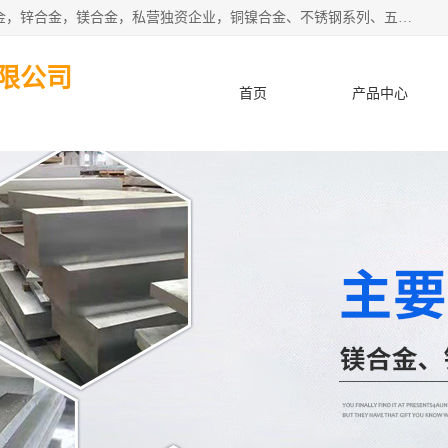
本公司坐落于中国广东省东莞市,长期批发供应铜合金，铝合金，锌合金，镁合金，私营独资企业，铜镍合金、不锈钢系列、五金冲压材料、进口金属材料、钨钢、高速钢、白钢刀、铝系列材料、铝镁合金、锰钢片等，启越是一家经国家相关部门批准注册的企业。公司以雄厚的实力、合理的厂家、优良的服务与多家企业建立了长期的合作关系。欢迎前来参观、考察、洽谈业务。 金属材料...,欢迎惠顾！
限公司
首页
产品中心