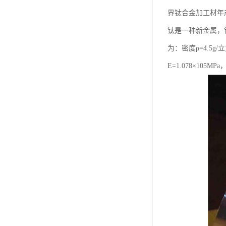
界钛合金加工材年产量已
钛是一种新金属，
为：密度ρ=4.5g/
E=1.078×105MP