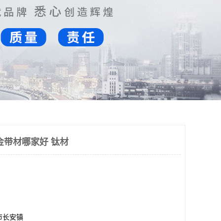
金带材哪家好 钛材
市长安镇