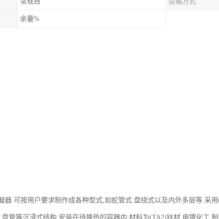
常规目
运输方式
余量%
器.可按用户要求制作成各种型式,如蛇管式.盘绕式以及内外多层等.采用(
.盘管等沉浸式结构,安装在待换热的容器内;材料为(TA2)钛材,电镀化工.制