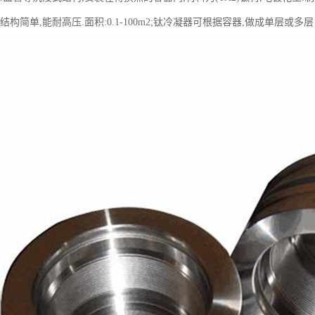
结构简单,能耐高压.面积:0.1-100m2;钛冷凝器可根据容器,做成单层或