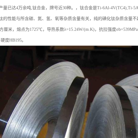
达4万余吨,钛合金，牌号近30种。，钛合金是Ti-6Al-4V(TC4),Ti-5Al-
钛的性能与所含碳、氮、氢、氧等杂质含量有关，纯的碘化钛杂质含量不超过
立方厘米，熔点为1725℃，导热系数λ=15.24W/(m.K)，抗拉强度σb=53
a，硬度HB195。