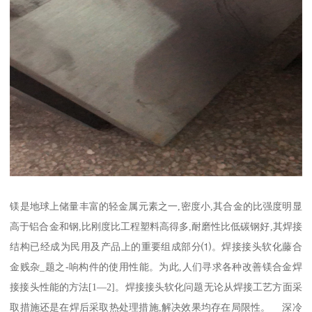
镁是地球上储量丰富的轻金属元素之一,密度小,其合金的比强度明显
高于铝合金和钢,比刚度比工程塑料高得多,耐磨性比低碳钢好,其焊接
结构已经成为民用及产品上的重要组成部分⑴。焊接接头软化藤合
金贱杂_题之-响构件的使用性能。为此,人们寻求各种改善镁合金焊
接接头性能的方法[1—2]。焊接接头软化问题无论从焊接工艺方面采
取措施还是在焊后采取热处理措施,解决效果均存在局限性。 深冷