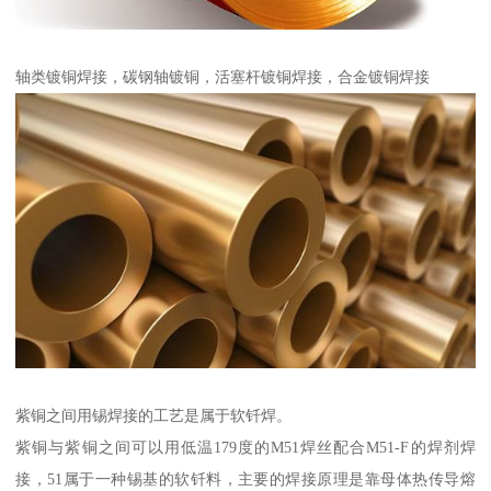
轴类镀铜焊接，碳钢轴镀铜，活塞杆镀铜焊接，合金镀铜焊接
紫铜之间用锡焊接的工艺是属于软钎焊。
紫铜与紫铜之间可以用低温179度的M51焊丝配合M51-F的焊剂焊
接，51属于一种锡基的软钎料，主要的焊接原理是靠母体热传导熔