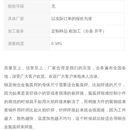
能效等级
无
具体厂家
以实际订单的报价为准
加工服务
定制样品 粗加工（分条 开平）
测量精度
0.50%
质量至上，信誉至上，厂家合理是我们的宗旨，业务遍布全国各
地，深受广大客户欢迎。欢迎广大客户来电来人洽谈。
铜及铜合金氩弧焊的母体尺寸需要适合氩弧焊。比如焊接的尺寸，
因为如果是直径很小的管或者很薄的板焊接，氩弧焊很难控制小件
的熔池的时候就不如用火焰焊接来解决了，而稍微大件的紫铜或者
黄铜件用钎焊比如火焰钎焊，钎焊焊接起来就会很困难，因为工件
越大，散热越快，温度加热越不均匀，这个时候就比较适合用铜合
金氩弧焊来焊接。