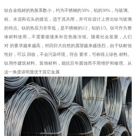
钛合金线材的热胀系数小，约为不锈钢的50%，铝的30%，与玻璃、
砖、水泥和石头的接近，适于其共用，并可在设计上突出钛与玻璃
的特点。钛的热应力非常低，是不锈钢的1/2，铝的1/3。钛可作为整
体材料使用，不需要接缝来补尝热胀冷缩。随着社会发展，人们
对 的要求越来越高，对回归大自然的愿望越来越强烈，由于钛耐蚀
性好，可以 回收，不会污染环境，符合 要求，可称得上绿色 材料。
钛用作建筑材料、装饰材料，能抗百年腐蚀而不用维护和修理。从
这一角度讲明显优于其它金属