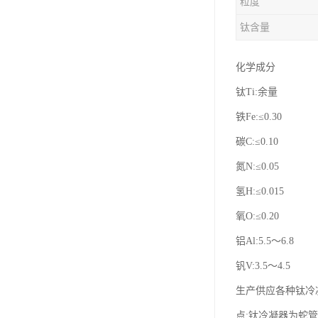
粒度
钛合金线材
钛含量
钛合金带材
化学成分
钛Ti:余量
铁Fe:≤0.30
碳C:≤0.10
氮N:≤0.05
氢H:≤0.015
氧O:≤0.20
铝Al:5.5～6.8
钒V:3.5～4.5
生产供应各种钛冷凝
点:钛冷凝器为蛇管