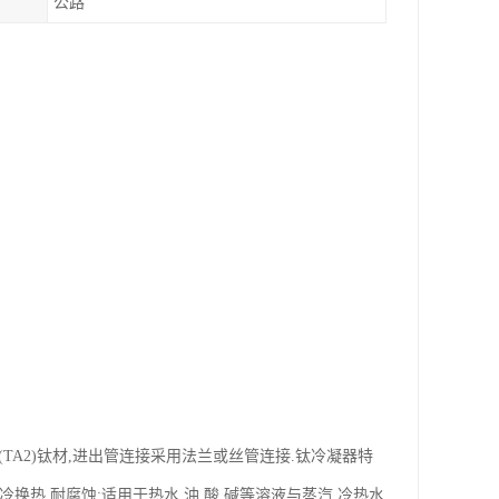
公路
TA2)钛材,进出管连接采用法兰或丝管连接.钛冷凝器特
冷换热,耐腐蚀;适用于热水.油.酸.碱等溶液与蒸汽.冷热水