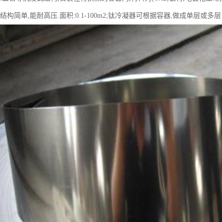
结构简单,能耐高压.面积:0.1-100m2;钛冷凝器可根据容器,做成单层或