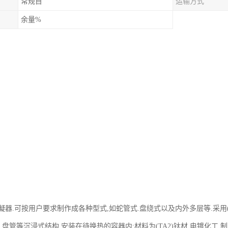
常规目
运输方式
余量%
器.可按用户要求制作成各种型式,如蛇管式.盘绕式以及内外多层等.采用(
.盘管等沉浸式结构,安装在待换热的容器内;材料为(TA2)钛材,电镀化工.制