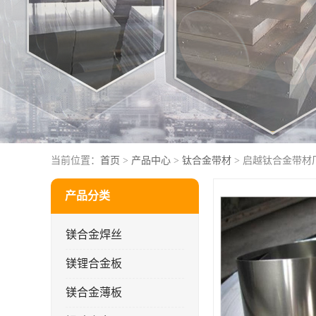
当前位置：
首页
>
产品中心
>
钛合金带材
> 启越钛合金带材
产品分类
镁合金焊丝
镁锂合金板
镁合金薄板