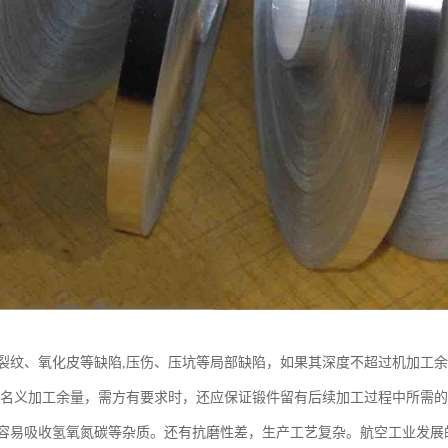
裂纹、氧化皮等缺陷,压伤、压坑等局部缺陷，如果其深度不超过机加工余量
2的名义加工余量，需方有要求时，还应保证锻件留有后续加工过程中所需
容易吸收氢氧氮碳等杂质。还有抗磨性差，生产工艺复杂。航空工业发展的