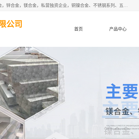
本公司坐落于中国广东省东莞市,长期批发供应铜合金，铝合金，锌合金，镁合金，私营独资企业，铜镍合金、不锈钢系列、五金冲压材料、进口金属材料、钨钢、高速钢、白钢刀、铝系列材料、铝镁合金、锰钢片等，启越是一家经国家相关部门批准注册的企业。公司以雄厚的实力、合理的厂家、优良的服务与多家企业建立了长期的合作关系。欢迎前来参观、考察、洽谈业务。 金属材料...,欢迎惠顾！
限公司
首页
产品中心