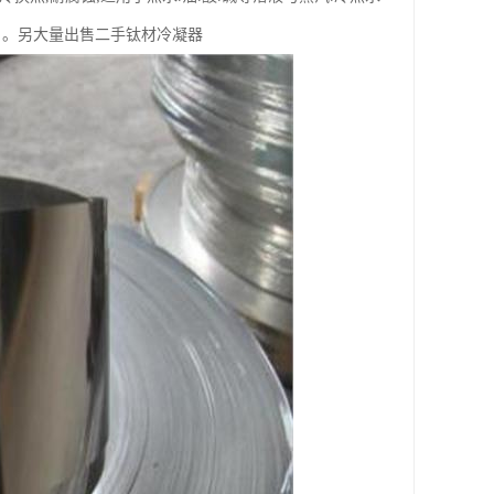
多层 。另大量出售二手钛材冷凝器