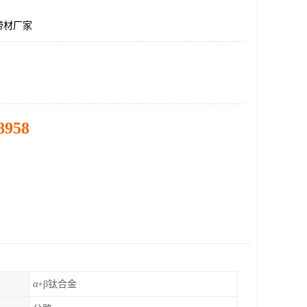
带材厂家
8958
α+β钛合金