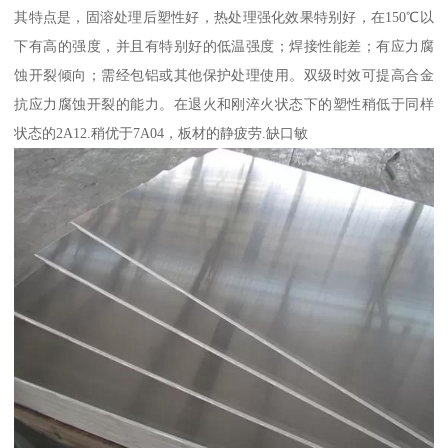
其特点是，固溶处理后塑性好，热处理强化效果特别好，在150℃以
下有高的强度，并且有特别好的低温强度；焊接性能差；有应力腐
蚀开裂倾向；需经包铝或其他保护处理使用。双级时效可提高合金
抗应力腐蚀开裂的能力。在退火和刚淬火状态下的塑性稍低于同样
状态的2A12.稍优于7A04，板材的静疲劳.缺口敏