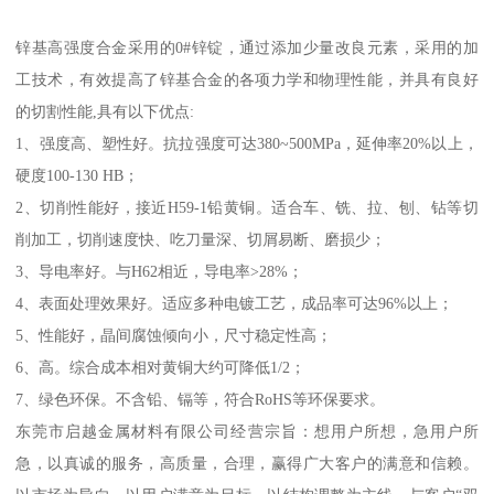
锌基高强度合金采用的0#锌锭，通过添加少量改良元素，采用的加
工技术，有效提高了锌基合金的各项力学和物理性能，并具有良好
的切割性能,具有以下优点:
1、强度高、塑性好。抗拉强度可达380~500MPa，延伸率20%以上，
硬度100-130 HB；
2、切削性能好，接近H59-1铅黄铜。适合车、铣、拉、刨、钻等切
削加工，切削速度快、吃刀量深、切屑易断、磨损少；
3、导电率好。与H62相近，导电率>28%；
4、表面处理效果好。适应多种电镀工艺，成品率可达96%以上；
5、性能好，晶间腐蚀倾向小，尺寸稳定性高；
6、高。综合成本相对黄铜大约可降低1/2；
7、绿色环保。不含铅、镉等，符合RoHS等环保要求。
东莞市启越金属材料有限公司经营宗旨：想用户所想，急用户所
急，以真诚的服务，高质量，合理，赢得广大客户的满意和信赖。