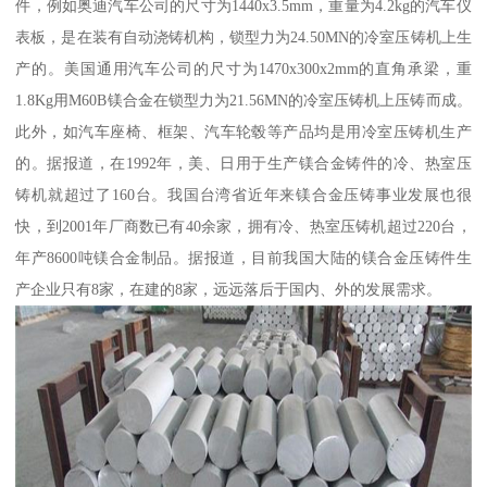
件，例如奥迪汽车公司的尺寸为1440x3.5mm，重量为4.2kg的汽车仪
表板，是在装有自动浇铸机构，锁型力为24.50MN的冷室压铸机上生
产的。美国通用汽车公司的尺寸为1470x300x2mm的直角承梁，重
1.8Kg用M60B镁合金在锁型力为21.56MN的冷室压铸机上压铸而成。
此外，如汽车座椅、框架、汽车轮毂等产品均是用冷室压铸机生产
的。据报道，在1992年，美、日用于生产镁合金铸件的冷、热室压
铸机就超过了160台。我国台湾省近年来镁合金压铸事业发展也很
快，到2001年厂商数已有40余家，拥有冷、热室压铸机超过220台，
年产8600吨镁合金制品。据报道，目前我国大陆的镁合金压铸件生
产企业只有8家，在建的8家，远远落后于国内、外的发展需求。