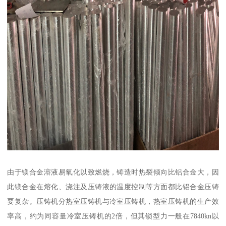
由于镁合金溶液易氧化以致燃烧，铸造时热裂倾向比铝合金大，因
此镁合金在熔化、浇注及压铸液的温度控制等方面都比铝合金压铸
要复杂。压铸机分热室压铸机与冷室压铸机，热室压铸机的生产效
率高，约为同容量冷室压铸机的2倍，但其锁型力一般在7840kn以