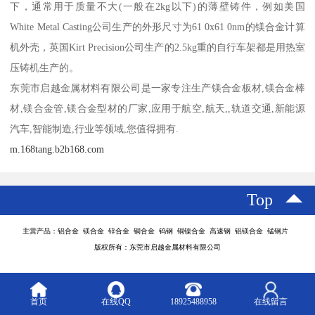
下，通常用于质量不大(一般在2kg以下)的薄壁铸件，例如美国
White Metal Casting公司生产的外形尺寸为61 0x61 0nm的镁合金计算
机外壳，英国Kirt Precision公司生产的2.5kg重的自行车架都是用热室
压铸机生产的。
东莞市启越金属材料有限公司是一家专注生产镁合金板材,镁合金棒
材,镁合金管,镁合金型材的厂家,应用于航空,航天,,轨道交通,新能源
汽车,智能制造,行业等领域,您值得拥有.
m.168tang.b2b168.com
Top
主营产品：铝合金 镁合金 锌合金 铜合金 钨钢 铜镍合金 高速钢 铝镁合金 锰钢片
版权所有：东莞市启越金属材料有限公司
首页
在线QQ
18925488958
在线留言