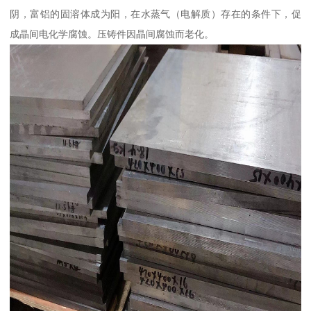
阴，富铝的固溶体成为阳，在水蒸气（电解质）存在的条件下，促
成晶间电化学腐蚀。压铸件因晶间腐蚀而老化。