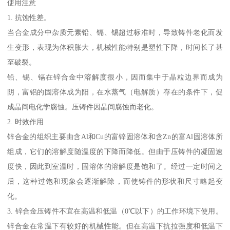
使用注意
1. 抗蚀性差。
当合金成分中杂质元素铅、镉、锡超过标准时，导致铸件老化而发
生变形，表现为体积胀大，机械性能特别是塑性下降，时间长了甚
至破裂。
铅、锡、镉在锌合金中溶解度很小，因而集中于晶粒边界而成为
阴，富铝的固溶体成为阳，在水蒸气（电解质）存在的条件下，促
成晶间电化学腐蚀。压铸件因晶间腐蚀而老化。
2. 时效作用
锌合金的组织主要由含Al和Cu的富锌固溶体和含Zn的富Al固溶体所
组成，它们的溶解度随温度的下降而降低。但由于压铸件的凝固速
度快，因此到室温时，固溶体的溶解度是饱和了。经过一定时间之
后，这种过饱和现象会逐渐解除，而使铸件的形状和尺寸略起变
化。
3. 锌合金压铸件不宜在高温和低温（0℃以下）的工作环境下使用。
锌合金在常温下有较好的机械性能。但在高温下抗拉强度和低温下