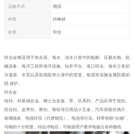
运输方式
物流
种类
锌棒材
材质
锌合
锌合金棒适用于热水器、海水、淡水介质中的船舶、压载水舱、机
械设备、海洋工程和海洋设施、钻井平台、港口码头、海水介质的
冷凝器、水泵以及低电阻率土壤中的管道、电缆等设施金属防腐的
阴 保护。
锌合金:
纯锌、锌基铜合金、稀土合金板、带、箔系列。产品应用于按扣、
四合扣、皮带扣、裤扣、揿钮等日用品小五金，汽车保险丝插片、
玻璃隔条、电缆锌箔（代替铜箔）、电池等行业。锌带俗称“白铜”，
与铜的十分明显，锌品冲制后，可根据用户要求电镀出各种颜色